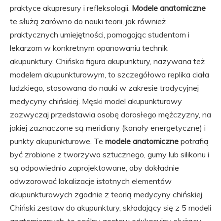
praktyce akupresury i refleksologii.
Modele anatomiczne
te służą zarówno do nauki teorii, jak również
praktycznych umiejętności, pomagając studentom i
lekarzom w konkretnym opanowaniu technik
akupunktury. Chińska figura akupunktury, nazywana też
modelem akupunkturowym, to szczegółowa replika ciała
ludzkiego, stosowana do nauki w zakresie tradycyjnej
medycyny chińskiej. Męski model akupunkturowy
zazwyczaj przedstawia osobę dorosłego mężczyzny, na
jakiej zaznaczone są meridiany (kanały energetyczne) i
punkty akupunkturowe. Te
modele anatomiczne
potrafią
być zrobione z tworzywa sztucznego, gumy lub silikonu i
są odpowiednio zaprojektowane, aby dokładnie
odwzorować lokalizacje istotnych elementów
akupunkturowych zgodnie z teorią medycyny chińskiej.
Chiński zestaw do akupunktury, składający się z 5 modeli