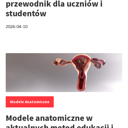
przewodnik dla uczniów i
studentów
2026-04-10
Kategorie:
Modele Anatomiczne
Modele anatomiczne w
aktualnych metod edukacji i