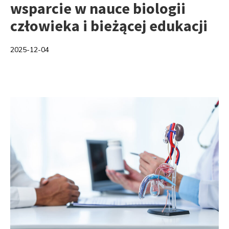
wsparcie w nauce biologii
człowieka i bieżącej edukacji
2025-12-04