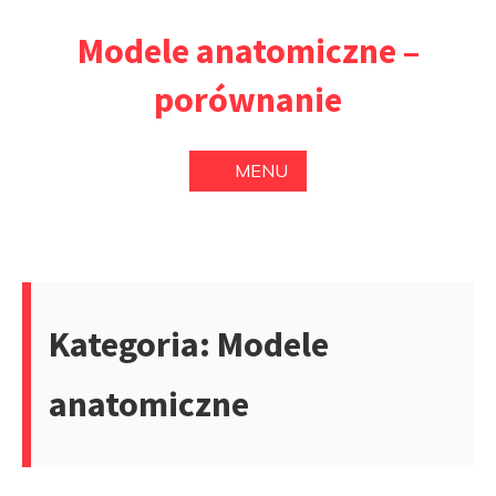
Przejdź
Modele anatomiczne –
do
treści
porównanie
MENU
Kategoria:
Modele
anatomiczne