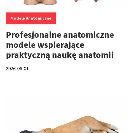
Kategorie:
Modele Anatomiczne
Profesjonalne anatomiczne
modele wspierające
praktyczną naukę anatomii
2026-06-01