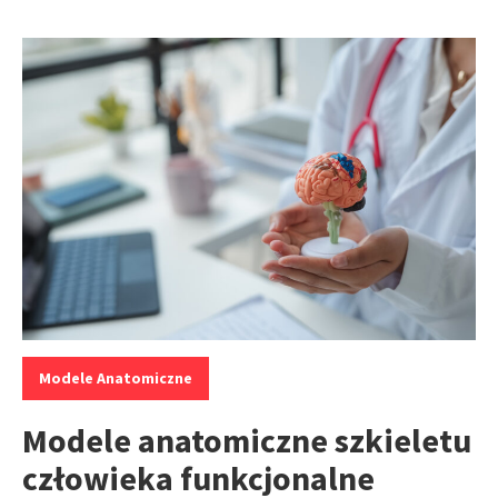
Kategorie:
Modele Anatomiczne
Modele anatomiczne szkieletu
człowieka funkcjonalne