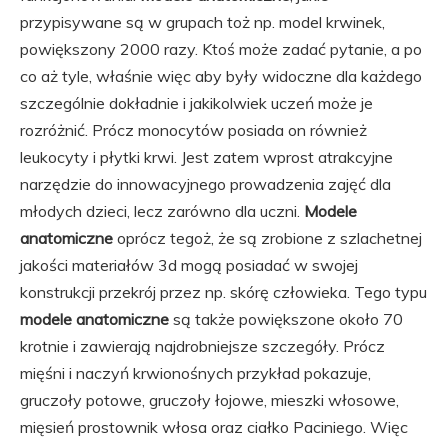
przypisywane są w grupach toż np. model krwinek,
powiększony 2000 razy. Ktoś może zadać pytanie, a po
co aż tyle, właśnie więc aby były widoczne dla każdego
szczególnie dokładnie i jakikolwiek uczeń może je
rozróżnić. Prócz monocytów posiada on również
leukocyty i płytki krwi. Jest zatem wprost atrakcyjne
narzędzie do innowacyjnego prowadzenia zajęć dla
młodych dzieci, lecz zarówno dla uczni.
Modele
anatomiczne
oprócz tegoż, że są zrobione z szlachetnej
jakości materiałów 3d mogą posiadać w swojej
konstrukcji przekrój przez np. skórę człowieka. Tego typu
modele anatomiczne
są także powiększone około 70
krotnie i zawierają najdrobniejsze szczegóły. Prócz
mięśni i naczyń krwionośnych przykład pokazuje,
gruczoły potowe, gruczoły łojowe, mieszki włosowe,
mięsień prostownik włosa oraz ciałko Paciniego. Więc