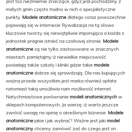
Jest toż niezmiernie znaczące, gdyż jeśli pochodzimy z
małych gmin często trudno w nich o specjalistyczne
punkty.
Modele anatomiczne
dlatego coraz powszechnie
pojawiają się w internecie Rywalizacja na tą słowo
kluczowe tworzy się niewątpliwie imponująca a każda z
jednostek pragnie istnieć na czołowej stronie.
Modele
anatomiczne
są nie tylko zastosowane w znacznych
miastach, pamiętajmy iż niewielkie miejscowość
posiadają także szkoły i kliniki gdzie takie
modele
anatomiczne
dobrze się sprawdzają. Dla nas kupujących
ważna przede wszystkim jest marka również opłata
natomiast taką umożliwia nam możliwość internet.
Natychmiastowe porównanie
modeli anatomicznych
w
sklepach komputerowych. Ja wierzę, iż warto jeszcze
zwrócić uwagę na opinię o określonym biznesie.
Modele
anatomiczne
jakie i jak wybrać? Ważne jest jaki
model
anatomiczny
chcemy zamówić zaś do czego jest on